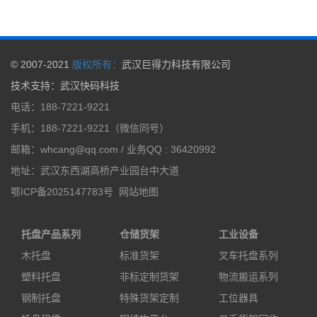
© 2007-2021
版权所有：
武汉巨得力科技有限公司
技术支持
：
武汉快码科技
电话：188-7221-9221
手机：188-7221-9221（微信同号）
邮箱：whcang@qq.com / 业务QQ : 36420992
地址：武汉东西湖高桥产业园台中大道
鄂ICP备2025147783号
网站地图
托盘产品系列
仓储货架
工业设备
木托盘
标准货架
叉车托盘系列
塑料托盘
非标定制货架
物流搬运系列
钢制托盘
特殊货架定制
工位器具